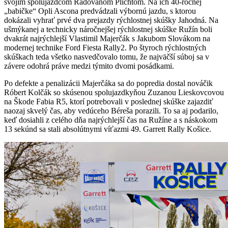
svojím spolujazdcom Radovanom Plichtom. Na ich 40-ročnej
„babičke“ Opli Ascona predvádzali výbornú jazdu, s ktorou
dokázali vyhrať prvé dva prejazdy rýchlostnej skúšky Jahodná. Na
ušmýkanej a technicky náročnejšej rýchlostnej skúške Ružín boli
dvakrát najrýchlejší Vlastimil Majerčák s Jakubom Slovákom na
modernej technike Ford Fiesta Rally2. Po štyroch rýchlostných
skúškach teda všetko nasvedčovalo tomu, že najväčší súboj sa v
závere odohrá práve medzi týmito dvomi posádkami.
Po defekte a penalizácii Majerčáka sa do popredia dostal nováčik
Róbert Kolčák so skúsenou spolujazdkyňou Zuzanou Lieskovcovou
na Škode Fabia R5, ktorí potrebovali v poslednej skúške zajazdiť
naozaj skvelý čas, aby vedúceho Béreša porazili. To sa aj podarilo,
keď dosiahli z celého dňa najrýchlejší čas na Ružíne a s náskokom
13 sekúnd sa stali absolútnymi víťazmi 49. Garrett Rally Košice.