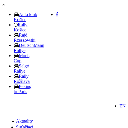
Skočiť na hlavný obsah
Auto klub
Košice
Rally
Košice
Rajd
Rzeszowski
DeutschMann
Rallye
Moris
Cup
Salgó
Rallye
Rally
Rožňava
Peking
to Paris
EN
Aktuality
Súťažiaci