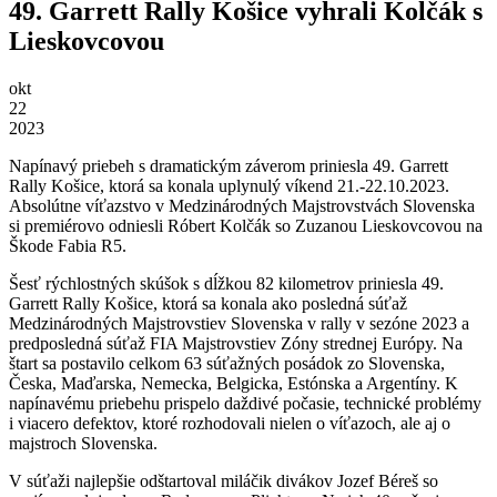
49. Garrett Rally Košice vyhrali Kolčák s
Lieskovcovou
okt
22
2023
Napínavý priebeh s dramatickým záverom priniesla 49. Garrett
Rally Košice, ktorá sa konala uplynulý víkend 21.-22.10.2023.
Absolútne víťazstvo v Medzinárodných Majstrovstvách Slovenska
si premiérovo odniesli Róbert Kolčák so Zuzanou Lieskovcovou na
Škode Fabia R5.
Šesť rýchlostných skúšok s dĺžkou 82 kilometrov priniesla 49.
Garrett Rally Košice, ktorá sa konala ako posledná súťaž
Medzinárodných Majstrovstiev Slovenska v rally v sezóne 2023 a
predposledná súťaž FIA Majstrovstiev Zóny strednej Európy. Na
štart sa postavilo celkom 63 súťažných posádok zo Slovenska,
Česka, Maďarska, Nemecka, Belgicka, Estónska a Argentíny. K
napínavému priebehu prispelo daždivé počasie, technické problémy
i viacero defektov, ktoré rozhodovali nielen o víťazoch, ale aj o
majstroch Slovenska.
V súťaži najlepšie odštartoval miláčik divákov Jozef Béreš so