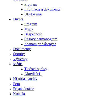
Program
Informácie a dokumenty
Ubytovanie
Diváci
Program
Mapy
Bezpečnosť
Časový harmonogram
Zoznam prihlásených
Dokumenty
Sportity
Výsledky
Médiá
Tlačové správy
Akreditácia
História a archív
Foto
Prijaté dotácie
Kontakt