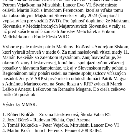
Petrom Vejačkom na Mitsubishi Lancer Evo VI. Štvrté miesto
oslávili Martin Koči s Imrichom Ferenczom, ktorí sa vďaka tomu
stali absolútnymi Majstrami Slovenska v rally 2023 (šampionát
vypísaný len pre vozidlá 2WD). Pre úplnosť doplníme, že Majstrami
Slovenska v Medzinárodných Majstrovstvách Slovenska v rally sa
už pred košickou súťažou stali Jaroslav Melichárek s Erikom
Melichárkom na Forde Fiesta WRC.
Výborné piate miesto patrilo Martinovi Koišovi s Andrejom Siskom,
ktorí vyhrali zároveň v triede 6. Za nimi nasledovali víťazi triedy 11,
Marián Kekeňák so Zdenkom Bystránom. Zaujímavosťou je, že
okrem Zuzany Lieskovcovej, ktorá bola spolujazdkyňou víťaznej
posádky v hlavnom šampionáte, tak aj v Slovenskom rally pohári a
Regionálnom rally pohári sedeli na mieste spolujazdcov víťazných
posádok ženy. V SRP si prvé miesto odniesli domáci Patrik Magyar
s Adriánou Marinecovou na Seate Ibiza a v RRP zvíťazili Marek
Leško s Anetou Leškovou na Renaulte Megane. Do cieľa celkovo
prišlo 56 posádok.
Výsledky MMSR:
1. Róbert Kolčák – Zuzana Lieskovcová, Škoda Fabia R5
2. Jozef Béreš – Radovan Plichta, Opel Ascona
3. Tomáš Kukučka – Peter Vejačka, Mitsubishi Lancer Evo VI
4. Martin Koči – Imrich Ferencz, Peugeot 208 Rally4