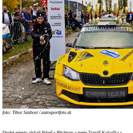
foto: Tibor Szabosi / autosportfoto.sk
Druhé miesto získali Béreš s Plichtom a tretie Tomáš Kukučka s