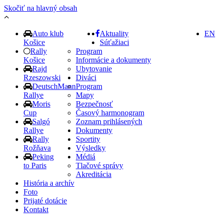
Skočiť na hlavný obsah
Auto klub
Aktuality
EN
Košice
Súťažiaci
Rally
Program
Košice
Informácie a dokumenty
Rajd
Ubytovanie
Rzeszowski
Diváci
DeutschMann
Program
Rallye
Mapy
Moris
Bezpečnosť
Cup
Časový harmonogram
Salgó
Zoznam prihlásených
Rallye
Dokumenty
Rally
Sportity
Rožňava
Výsledky
Peking
Médiá
to Paris
Tlačové správy
Akreditácia
História a archív
Foto
Prijaté dotácie
Kontakt