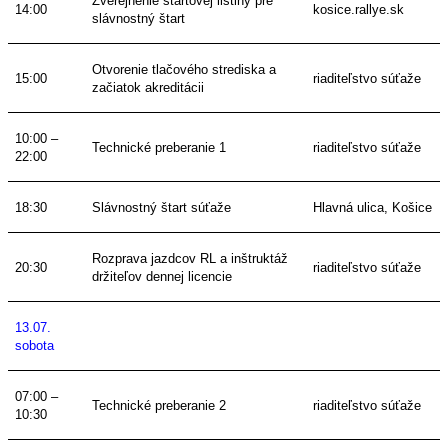
Zverejnenie štartovej listiny pre
14:00
kosice.rallye.sk
slávnostný štart
Otvorenie tlačového strediska a
15:00
riaditeľstvo súťaže
začiatok akreditácii
10:00 –
Technické preberanie 1
riaditeľstvo súťaže
22:00
18:30
Slávnostný štart súťaže
Hlavná ulica, Košice
Rozprava jazdcov RL
a inštruktáž
20:30
riaditeľstvo súťaže
držiteľov dennej licencie
13.07.
sobota
07:00 –
Technické preberanie 2
riaditeľstvo súťaže
10:30