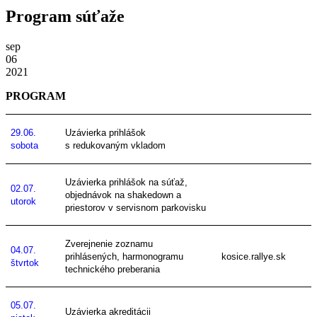
Program súťaže
sep
06
2021
PROGRAM
29.06.
Uzávierka prihlášok
sobota
s redukovaným vkladom
Uzávierka prihlášok na súťaž,
02.07.
objednávok na shakedown a
utorok
priestorov v servisnom parkovisku
Zverejnenie zoznamu
04.07.
prihlásených,
harmonogramu
kosice.rallye.sk
štvrtok
technického preberania
05.07.
Uzávierka akreditácii