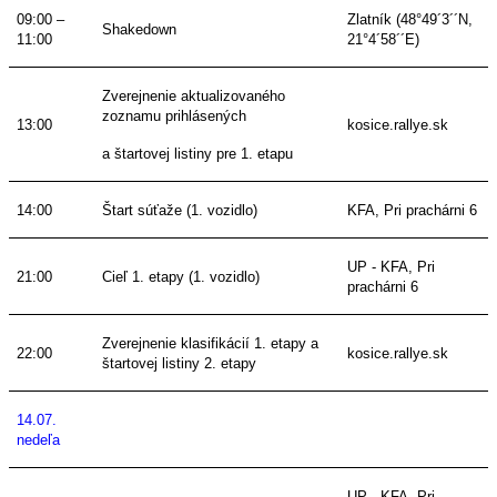
09:00 –
Zlatník (48°49´3´´N,
Shakedown
11:00
21°4´58´´E)
Zverejnenie aktualizovaného
zoznamu prihlásených
13:00
kosice.rallye.sk
a štartovej listiny pre 1. etapu
14:00
Štart súťaže (1. vozidlo)
KFA, Pri prachárni 6
UP - KFA, Pri
21:00
Cieľ 1. etapy (1. vozidlo)
prachárni 6
Zverejnenie klasifikácií 1. etapy
a
22:00
kosice.rallye.sk
štartovej listiny 2. etapy
14.07.
nedeľa
UP - KFA, Pri