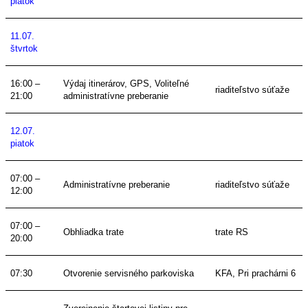
piatok
11.07.
štvrtok
16:00 –
Výdaj itinerárov, GPS,
Voliteľné
riaditeľstvo súťaže
21:00
administratívne preberanie
12.07
.
piatok
07:00 –
Administratívne preberanie
riaditeľstvo súťaže
12:00
07:00 –
Obhliadka trate
trate RS
20:00
07:30
Otvorenie servisného parkoviska
KFA, Pri prachárni 6